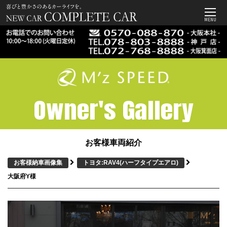
MENU
Owner's Gallery
お客様車両紹介
お客様納車画像集
トヨタ:RAV4
(ハーフタイプエアロ)
大阪府Y様