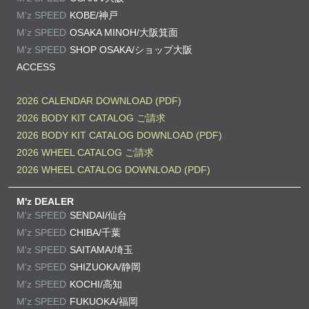
M'z SPEED
KOBE/神戸
M'z SPEED
OSAKA MINOH/大阪箕面
M'z SPEED
SHOP OSAKA/
ショップ大阪
ACCESS
2026 CALENDAR DOWNLOAD (PDF)
2026 BODY KIT CATALOG ご請求
2026 BODY KIT CATALOG DOWNLOAD (PDF)
2026 WHEEL CATALOG ご請求
2026 WHEEL CATALOG DOWNLOAD (PDF)
M'z DEALER
M'z SPEED
SENDAI/仙台
M'z SPEED
CHIBA/千葉
M'z SPEED
SAITAMA/埼玉
M'z SPEED
SHIZUOKA/静岡
M'z SPEED
KOCHI/高知
M'z SPEED
FUKUOKA/福岡