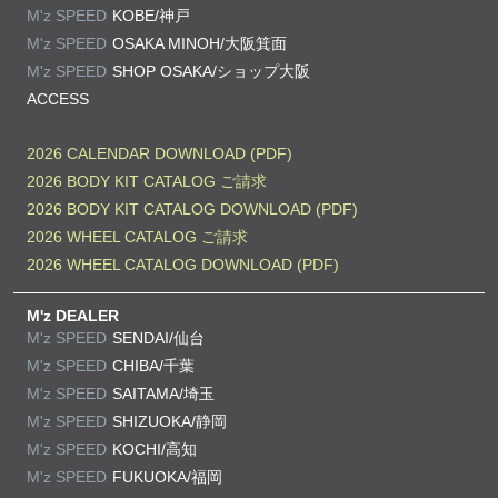
M'z SPEED
KOBE/神戸
M'z SPEED
OSAKA MINOH/大阪箕面
M'z SPEED
SHOP OSAKA/
ショップ大阪
ACCESS
2026 CALENDAR DOWNLOAD (PDF)
2026 BODY KIT CATALOG ご請求
2026 BODY KIT CATALOG DOWNLOAD (PDF)
2026 WHEEL CATALOG ご請求
2026 WHEEL CATALOG DOWNLOAD (PDF)
M'z DEALER
M'z SPEED
SENDAI/仙台
M'z SPEED
CHIBA/千葉
M'z SPEED
SAITAMA/埼玉
M'z SPEED
SHIZUOKA/静岡
M'z SPEED
KOCHI/高知
M'z SPEED
FUKUOKA/福岡