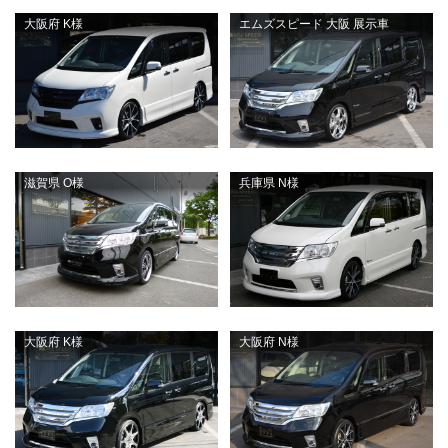
大阪府 K様
エムズスピード 大阪 展示車
滋賀県 O様
兵庫県 N様
大阪府 K様
大阪府 N様