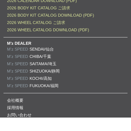
2026 CALENDAR DOWNLOAD (PDF)
2026 BODY KIT CATALOG ご請求
2026 BODY KIT CATALOG DOWNLOAD (PDF)
2026 WHEEL CATALOG ご請求
2026 WHEEL CATALOG DOWNLOAD (PDF)
M'z DEALER
M'z SPEED
SENDAI/仙台
M'z SPEED
CHIBA/千葉
M'z SPEED
SAITAMA/埼玉
M'z SPEED
SHIZUOKA/静岡
M'z SPEED
KOCHI/高知
M'z SPEED
FUKUOKA/福岡
会社概要
採用情報
お問い合わせ
プライバシーポリシー