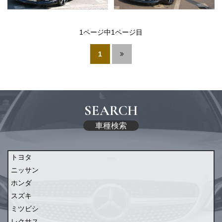
1ページ中1ページ目
1
SEARCH
車種検索
トヨタ
ニッサン
ホンダ
スズキ
ミツビシ
レクサス