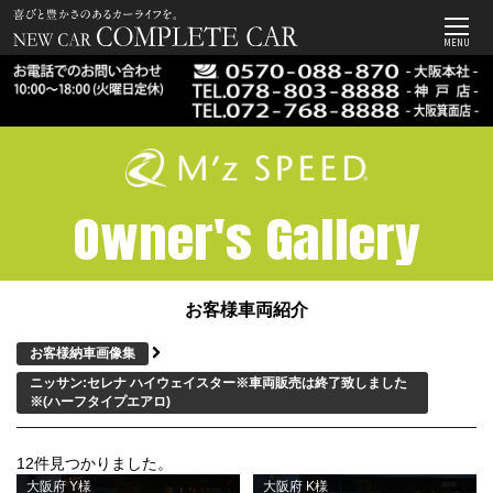
MENU
Owner's Gallery
お客様車両紹介
お客様納車画像集
ニッサン:セレナ ハイウェイスター※車両販売は終了致しました
※
(ハーフタイプエアロ)
12件見つかりました。
大阪府 Y様
大阪府 K様