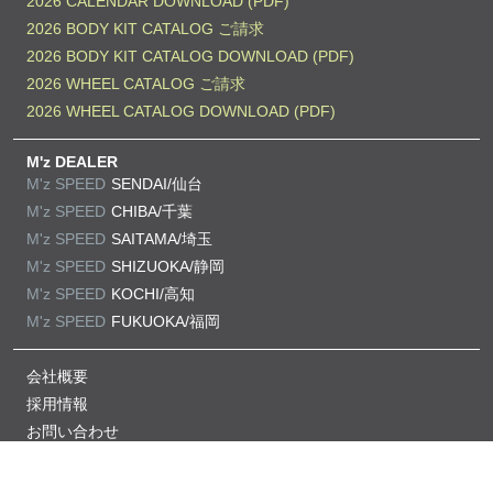
2026 CALENDAR DOWNLOAD (PDF)
2026 BODY KIT CATALOG ご請求
2026 BODY KIT CATALOG DOWNLOAD (PDF)
2026 WHEEL CATALOG ご請求
2026 WHEEL CATALOG DOWNLOAD (PDF)
M'z DEALER
M'z SPEED
SENDAI/仙台
M'z SPEED
CHIBA/千葉
M'z SPEED
SAITAMA/埼玉
M'z SPEED
SHIZUOKA/静岡
M'z SPEED
KOCHI/高知
M'z SPEED
FUKUOKA/福岡
会社概要
採用情報
お問い合わせ
プライバシーポリシー