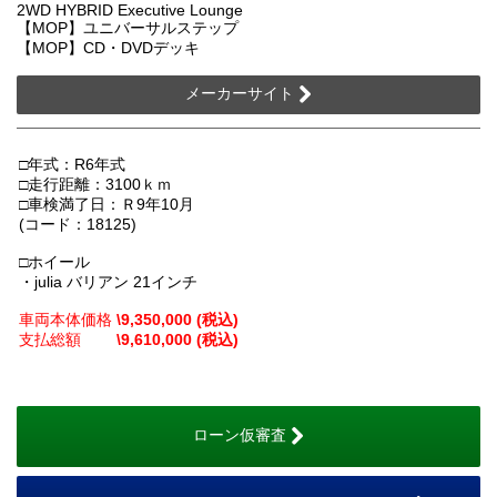
2WD HYBRID Executive Lounge
【MOP】ユニバーサルステップ
【MOP】CD・DVDデッキ
メーカーサイト
□年式：R6年式
□走行距離：3100ｋｍ
□車検満了日：Ｒ9年10月
(コード：18125)
□ホイール
・julia バリアン 21インチ
車両本体価格
\9,350,000 (税込)
支払総額
\9,610,000 (税込)
ローン仮審査