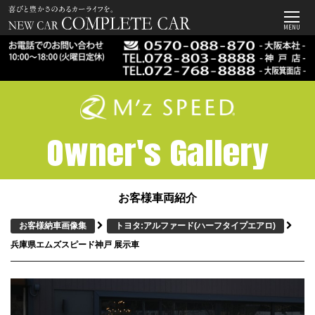
MENU
Owner's Gallery
お客様車両紹介
お客様納車画像集
トヨタ:アルファード
(ハーフタイプエアロ)
兵庫県エムズスピード神戸 展示車