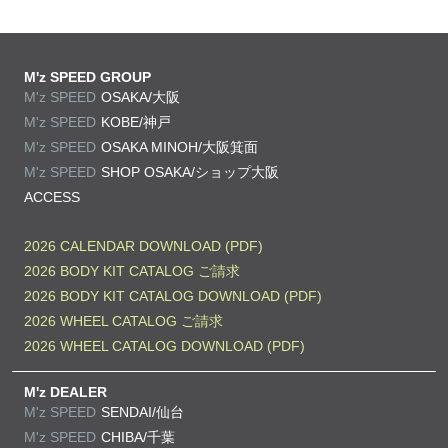
M'z SPEED GROUP
M'z SPEED
OSAKA/大阪
M'z SPEED
KOBE/神戸
M'z SPEED
OSAKA MINOH/大阪箕面
M'z SPEED
SHOP OSAKA/
ショップ大阪
ACCESS
2026 CALENDAR DOWNLOAD (PDF)
2026 BODY KIT CATALOG ご請求
2026 BODY KIT CATALOG DOWNLOAD (PDF)
2026 WHEEL CATALOG ご請求
2026 WHEEL CATALOG DOWNLOAD (PDF)
M'z DEALER
M'z SPEED
SENDAI/仙台
M'z SPEED
CHIBA/千葉