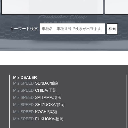
キーワード検索
M'z DEALER
M'z SPEED
SENDAI/仙台
M'z SPEED
CHIBA/千葉
M'z SPEED
SAITAMA/埼玉
M'z SPEED
SHIZUOKA/静岡
M'z SPEED
KOCHI/高知
M'z SPEED
FUKUOKA/福岡