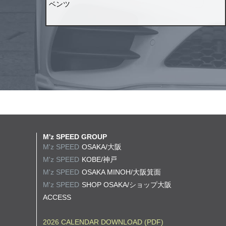
ベンツ
M'z SPEED GROUP
M'z SPEED
OSAKA/大阪
M'z SPEED
KOBE/神戸
M'z SPEED
OSAKA MINOH/大阪箕面
M'z SPEED
SHOP OSAKA/
ショップ大阪
ACCESS
2026 CALENDAR DOWNLOAD (PDF)