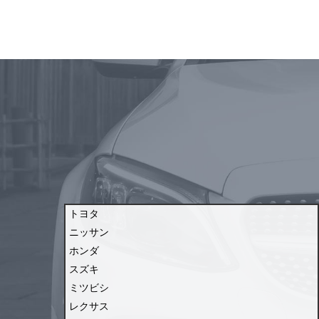
トヨタ
ニッサン
ホンダ
スズキ
ミツビシ
レクサス