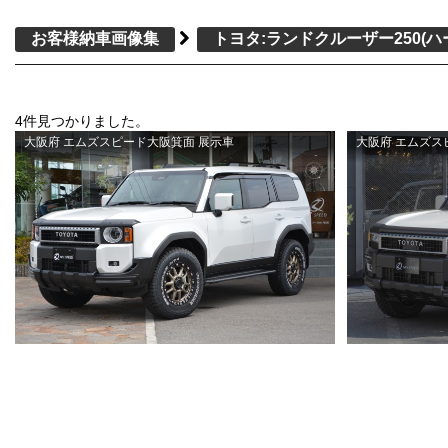
お客様納車画像集
トヨタ:ランドクルーザー250
(
4件見つかりました。
大阪府 エムズスピード大阪箕面 展示車
大阪府 エムズ