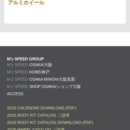
アルミホイール
M'z SPEED GROUP
M'z SPEED
OSAKA/大阪
M'z SPEED
KOBE/神戸
M'z SPEED
OSAKA MINOH/大阪箕面
M'z SPEED
SHOP OSAKA/
ショップ大阪
ACCESS
2026 CALENDAR DOWNLOAD (PDF)
2026 BODY KIT CATALOG ご請求
2026 BODY KIT CATALOG DOWNLOAD (PDF)
2026 WHEEL CATALOG ご請求