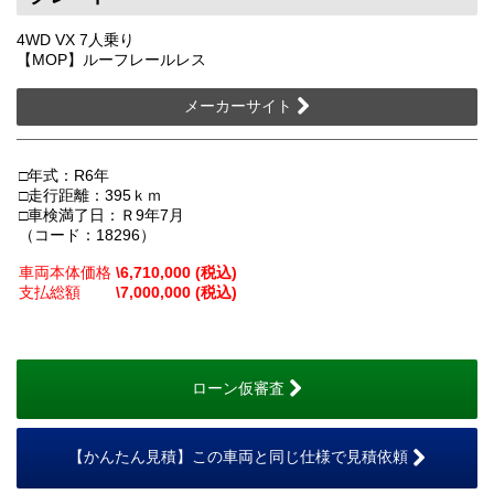
4WD VX 7人乗り
【MOP】ルーフレールレス
メーカーサイト
□年式：R6年
□走行距離：395ｋｍ
□車検満了日：Ｒ9年7月
（コード：18296）
車両本体価格
\6,710,000 (税込)
支払総額
\7,000,000 (税込)
ローン仮審査
【かんたん見積】この車両と同じ仕様で見積依頼