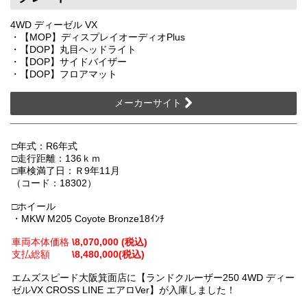
4WD ディーゼル VX
・【MOP】ディスプレイオーディオPlus
・【DOP】丸目ヘッドライト
・【DOP】サイドバイザー
・【DOP】フロアマット
メーカーサイト
□年式：R6年式
□走行距離：136ｋｍ
□車検満了日：Ｒ9年11月
（コード：18302）
□ホイール
・MKW M205 Coyote Bronze18ｲﾝﾁ
車両本体価格
\8,070,000 (税込)
支払総額
\8,480,000(税込)
エムズスピード大阪箕面店に【ランドクルーザー250 4WD ディー
ゼルVX CROSS LINE エアロVer】が入庫しました！