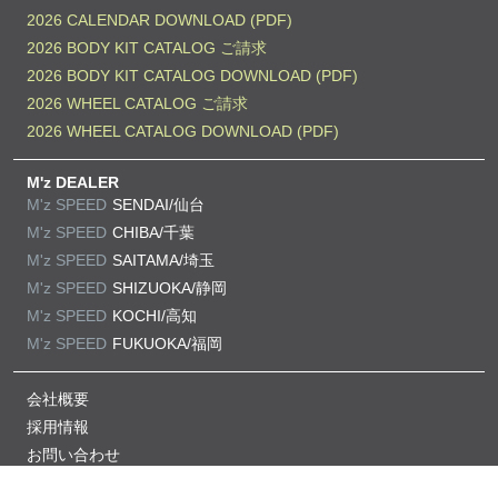
2026 CALENDAR DOWNLOAD (PDF)
2026 BODY KIT CATALOG ご請求
2026 BODY KIT CATALOG DOWNLOAD (PDF)
2026 WHEEL CATALOG ご請求
2026 WHEEL CATALOG DOWNLOAD (PDF)
M'z DEALER
M'z SPEED
SENDAI/仙台
M'z SPEED
CHIBA/千葉
M'z SPEED
SAITAMA/埼玉
M'z SPEED
SHIZUOKA/静岡
M'z SPEED
KOCHI/高知
M'z SPEED
FUKUOKA/福岡
会社概要
採用情報
お問い合わせ
プライバシーポリシー