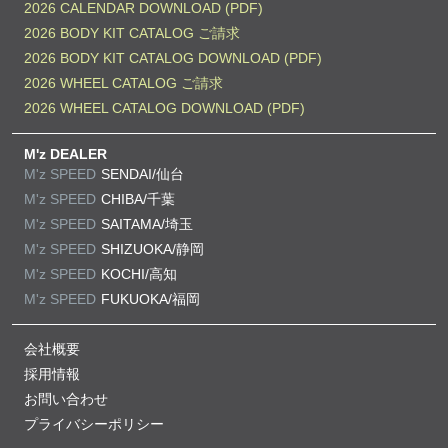
2026 CALENDAR DOWNLOAD (PDF)
2026 BODY KIT CATALOG ご請求
2026 BODY KIT CATALOG DOWNLOAD (PDF)
2026 WHEEL CATALOG ご請求
2026 WHEEL CATALOG DOWNLOAD (PDF)
M'z DEALER
M'z SPEED
SENDAI/仙台
M'z SPEED
CHIBA/千葉
M'z SPEED
SAITAMA/埼玉
M'z SPEED
SHIZUOKA/静岡
M'z SPEED
KOCHI/高知
M'z SPEED
FUKUOKA/福岡
会社概要
採用情報
お問い合わせ
プライバシーポリシー