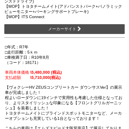
ンスドドライブ)
【MOP】トヨタチームメイト(アドバンストパーク+パノラミック
ビューモニター+パーキングサポートブレーキ)
【MOP】ITS Connect
メーカーサイト
□年式：R7年
□走行距離：5ｋｍ
□車検満了日：R10年8月
（コード：18171）
車両本体価格
\5,480,000 (税込)
支払総額
\5,710,000(税込)
【ヴォクシーHV ZEUSコンプリートカー ダウンサスVer】の展示
車が完成しました！
程よいローダウンに19インチで実用性も考慮した仕様となってお
り、よりスタイリッシュな印象になる【フロントグリルガーニッ
シュ】を装着しました！
トヨタチームメイトにブラインドスポットモニターなど、メーカ
ーオプションも充実している1台となっております！
こちらの車両は【エムズスピード大阪箕面店】で展示しておりま