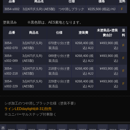
品番
商品名
仕様
価格
送料
3054-s002
3点KIT(F,S,R) (AES製)
つや消しブラック
¥225,500 (税込) HJ
F
塗装済み ※黒色部は、AES素地となります。
未塗装品+塗装
送
品番
商品名
仕様
塗装費
費合計
料
3054-
3点KIT(F,S,R)
070塗り分け塗
¥268,400 (税
¥493,900 (税
F
s002-070
(AES製)
装済品
込) AJJ
込)
3054-
3点KIT(F,S,R)
089塗り分け塗
¥268,400 (税
¥493,900 (税
F
s002-089
(AES製)
装済品
込) AJJ
込)
3054-
3点KIT(F,S,R)
218塗り分け塗
¥268,400 (税
¥493,900 (税
F
s002-218
(AES製)
装済品
込) AJJ
込)
3054-
3点KIT(F,S,R)
229塗り分け塗
¥268,400 (税
¥493,900 (税
F
s002-229
(AES製)
装済品
込) AJJ
込)
シボ加工のつや消しブラック仕様（塗装不要）
ラインLEDdaylight(dl-31)別売
※ユニバーサルステップ付車除く
西