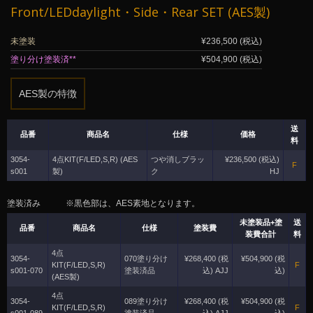
Front/LEDdaylight・Side・Rear SET (AES製)
未塗装
¥236,500 (税込)
塗り分け塗装済**
¥504,900 (税込)
AES製の特徴
送
品番
商品名
仕様
価格
料
3054-
4点KIT(F/LED,S,R) (AES
つや消しブラッ
¥236,500 (税込)
F
s001
製)
ク
HJ
塗装済み ※黒色部は、AES素地となります。
未塗装品+塗
送
品番
商品名
仕様
塗装費
装費合計
料
4点
3054-
070塗り分け
¥268,400 (税
¥504,900 (税
KIT(F/LED,S,R)
F
s001-070
塗装済品
込) AJJ
込)
(AES製)
4点
3054-
089塗り分け
¥268,400 (税
¥504,900 (税
KIT(F/LED,S,R)
F
s001-089
塗装済品
込) AJJ
込)