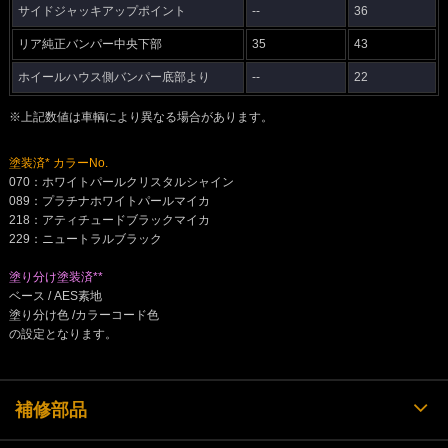
サイドジャッキアップポイント
--
36
リア純正バンパー中央下部
35
43
ホイールハウス側バンパー底部より
--
22
※上記数値は車輌により異なる場合があります。
塗装済* カラーNo.
070：ホワイトパールクリスタルシャイン
089：プラチナホワイトパールマイカ
218：アティチュードブラックマイカ
229：ニュートラルブラック
塗り分け塗装済**
ベース / AES素地
塗り分け色 /カラーコード色
の設定となります。
補修部品