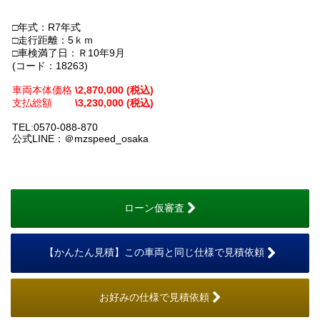
□年式：R7年式
□走行距離：5ｋｍ
□車検満了日：Ｒ10年9月
(コード：18263)
車両本体価格
\2,870,000 (税込)
支払総額
\3,230,000 (税込)
TEL:0570-088-870
公式LINE：＠mzspeed_osaka
ローン仮審査
【かんたん見積】この車両と同じ仕様で見積依頼
お好みの仕様で見積依頼