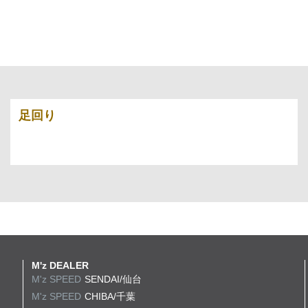
足回り
M'z DEALER
M'z SPEED
SENDAI/仙台
M'z SPEED
CHIBA/千葉