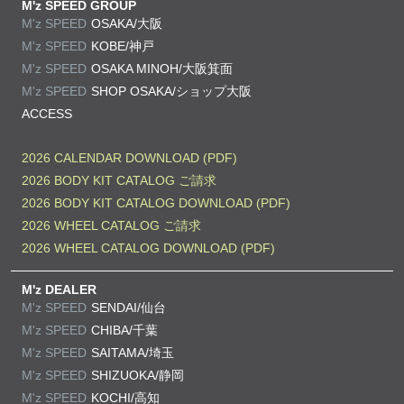
M'z SPEED GROUP
M'z SPEED
OSAKA/大阪
M'z SPEED
KOBE/神戸
M'z SPEED
OSAKA MINOH/大阪箕面
M'z SPEED
SHOP OSAKA/
ショップ大阪
ACCESS
2026 CALENDAR DOWNLOAD (PDF)
2026 BODY KIT CATALOG ご請求
2026 BODY KIT CATALOG DOWNLOAD (PDF)
2026 WHEEL CATALOG ご請求
2026 WHEEL CATALOG DOWNLOAD (PDF)
M'z DEALER
M'z SPEED
SENDAI/仙台
M'z SPEED
CHIBA/千葉
M'z SPEED
SAITAMA/埼玉
M'z SPEED
SHIZUOKA/静岡
M'z SPEED
KOCHI/高知