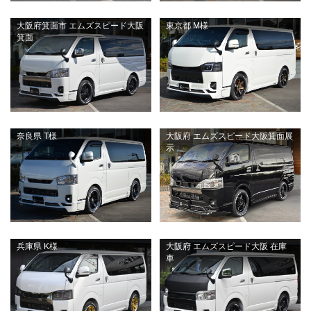
大阪府箕面市 エムズスピード大阪
東京都 M様
箕面
奈良県 T様
大阪府 エムズスピード大阪箕面展
示
兵庫県 K様
大阪府 エムズスピード大阪 在庫
車