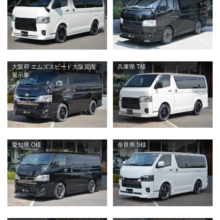
大阪府 エムズスピード大阪箕面
兵庫県 T様
展示車
愛知県 O様
奈良県 S様