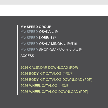
M'z SPEED GROUP
M'z SPEED
OSAKA/大阪
M'z SPEED
KOBE/神戸
M'z SPEED
OSAKA MINOH/大阪箕面
M'z SPEED
SHOP OSAKA/
ショップ大阪
ACCESS
2026 CALENDAR DOWNLOAD (PDF)
2026 BODY KIT CATALOG ご請求
2026 BODY KIT CATALOG DOWNLOAD (PDF)
2026 WHEEL CATALOG ご請求
2026 WHEEL CATALOG DOWNLOAD (PDF)