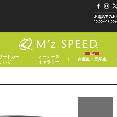
NEW
オーナーズ
リートカー
|
|
|
在庫車／展示車
ギャラリー
ついて