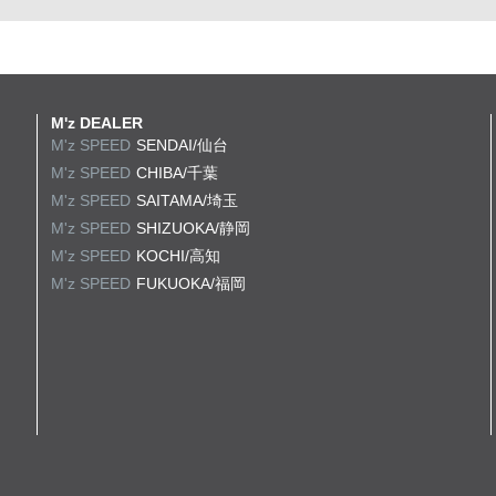
M'z DEALER
M'z SPEED
SENDAI/仙台
M'z SPEED
CHIBA/千葉
M'z SPEED
SAITAMA/埼玉
M'z SPEED
SHIZUOKA/静岡
M'z SPEED
KOCHI/高知
M'z SPEED
FUKUOKA/福岡