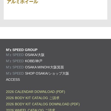
アルミホイール
M'z SPEED GROUP
M'z SPEED
OSAKA/大阪
M'z SPEED
KOBE/神戸
M'z SPEED
OSAKA MINOH/大阪箕面
M'z SPEED
SHOP OSAKA/
ショップ大阪
ACCESS
2026 CALENDAR DOWNLOAD (PDF)
2026 BODY KIT CATALOG ご請求
2026 BODY KIT CATALOG DOWNLOAD (PDF)
2026 WHEEL CATALOG ご請求