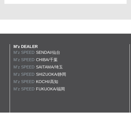
M'z DEALER
M'z SPEED
SENDAI/仙台
M'z SPEED
CHIBA/千葉
M'z SPEED
SAITAMA/埼玉
M'z SPEED
SHIZUOKA/静岡
M'z SPEED
KOCHI/高知
M'z SPEED
FUKUOKA/福岡