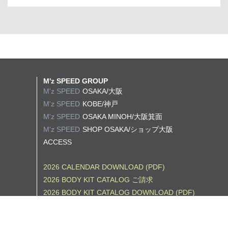
M'z SPEED GROUP
M'z SPEED
OSAKA/大阪
M'z SPEED
KOBE/神戸
M'z SPEED
OSAKA MINOH/大阪箕面
M'z SPEED
SHOP OSAKA/
ショップ大阪
ACCESS
2026 CALENDAR DOWNLOAD (PDF)
2026 BODY KIT CATALOG ご請求
2026 BODY KIT CATALOG DOWNLOAD (PDF)
2026 WHEEL CATALOG ご請求
2026 WHEEL CATALOG DOWNLOAD (PDF)