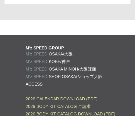
M'z SPEED GROUP
M'z SPEED
OSAKA/大阪
M'z SPEED
KOBE/神戸
M'z SPEED
OSAKA MINOH/大阪箕面
M'z SPEED
SHOP OSAKA/
ショップ大阪
ACCESS
2026 CALENDAR DOWNLOAD (PDF)
2026 BODY KIT CATALOG ご請求
2026 BODY KIT CATALOG DOWNLOAD (PDF)
2026 WHEEL CATALOG ご請求
2026 WHEEL CATALOG DOWNLOAD (PDF)