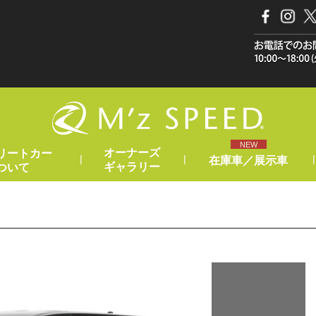
NEW
オーナーズ
リートカー
|
|
|
在庫車／展示車
ギャラリー
ついて