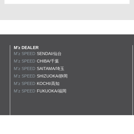
M'z DEALER
M'z SPEED
SENDAI/仙台
M'z SPEED
CHIBA/千葉
M'z SPEED
SAITAMA/埼玉
M'z SPEED
SHIZUOKA/静岡
M'z SPEED
KOCHI/高知
M'z SPEED
FUKUOKA/福岡