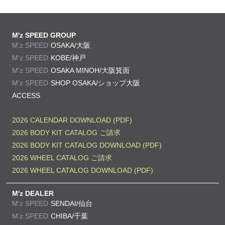
M'z SPEED GROUP
M'z SPEED
OSAKA/大阪
M'z SPEED
KOBE/神戸
M'z SPEED
OSAKA MINOH/大阪箕面
M'z SPEED
SHOP OSAKA/
ショップ大阪
ACCESS
2026 CALENDAR DOWNLOAD (PDF)
2026 BODY KIT CATALOG ご請求
2026 BODY KIT CATALOG DOWNLOAD (PDF)
2026 WHEEL CATALOG ご請求
2026 WHEEL CATALOG DOWNLOAD (PDF)
M'z DEALER
M'z SPEED
SENDAI/仙台
M'z SPEED
CHIBA/千葉