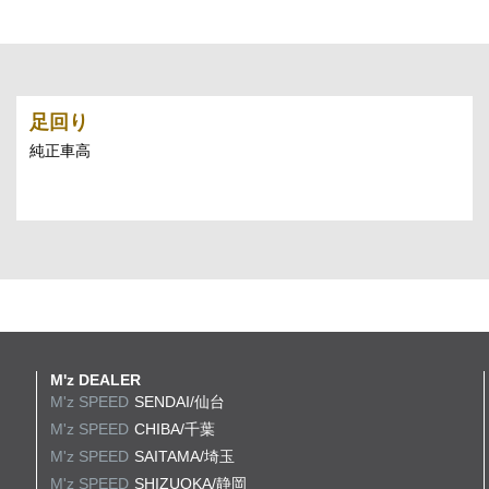
足回り
純正車高
M'z DEALER
M'z SPEED
SENDAI/仙台
M'z SPEED
CHIBA/千葉
M'z SPEED
SAITAMA/埼玉
M'z SPEED
SHIZUOKA/静岡