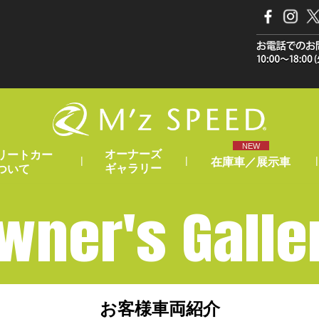
NEW
オーナーズ
リートカー
|
|
|
在庫車／展示車
ギャラリー
ついて
wner's Galle
お客様車両紹介