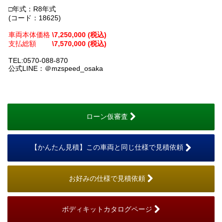
□年式：R8年式
(コード：18625)
車両本体価格
\7,250,000 (税込)
支払総額
\7,570,000 (税込)
TEL:0570-088-870
公式LINE：＠mzspeed_osaka
ローン仮審査
【かんたん見積】この車両と同じ仕様で見積依頼
お好みの仕様で見積依頼
ボディキットカタログページ