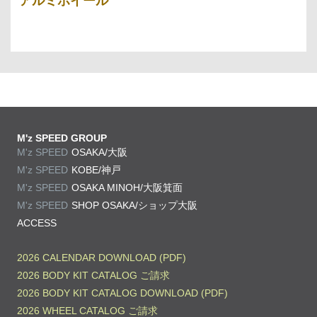
アルミホイール
M'z SPEED GROUP
M'z SPEED
OSAKA/大阪
M'z SPEED
KOBE/神戸
M'z SPEED
OSAKA MINOH/大阪箕面
M'z SPEED
SHOP OSAKA/
ショップ大阪
ACCESS
2026 CALENDAR DOWNLOAD (PDF)
2026 BODY KIT CATALOG ご請求
2026 BODY KIT CATALOG DOWNLOAD (PDF)
2026 WHEEL CATALOG ご請求