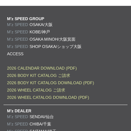
M'z SPEED GROUP
M'z SPEED
OSAKA/大阪
M'z SPEED
KOBE/神戸
M'z SPEED
OSAKA MINOH/大阪箕面
M'z SPEED
SHOP OSAKA/
ショップ大阪
ACCESS
2026 CALENDAR DOWNLOAD (PDF)
2026 BODY KIT CATALOG ご請求
2026 BODY KIT CATALOG DOWNLOAD (PDF)
2026 WHEEL CATALOG ご請求
2026 WHEEL CATALOG DOWNLOAD (PDF)
M'z DEALER
M'z SPEED
SENDAI/仙台
M'z SPEED
CHIBA/千葉