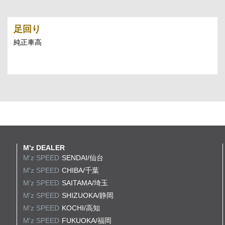
足回り
純正車高
M'z DEALER
M'z SPEED
SENDAI/仙台
M'z SPEED
CHIBA/千葉
M'z SPEED
SAITAMA/埼玉
M'z SPEED
SHIZUOKA/静岡
M'z SPEED
KOCHI/高知
M'z SPEED
FUKUOKA/福岡