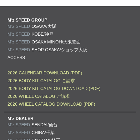
M'z SPEED GROUP
M'z SPEED
OSAKA/大阪
M'z SPEED
KOBE/神戸
M'z SPEED
OSAKA MINOH/大阪箕面
M'z SPEED
SHOP OSAKA/
ショップ大阪
ACCESS
2026 CALENDAR DOWNLOAD (PDF)
2026 BODY KIT CATALOG ご請求
2026 BODY KIT CATALOG DOWNLOAD (PDF)
2026 WHEEL CATALOG ご請求
2026 WHEEL CATALOG DOWNLOAD (PDF)
M'z DEALER
M'z SPEED
SENDAI/仙台
M'z SPEED
CHIBA/千葉