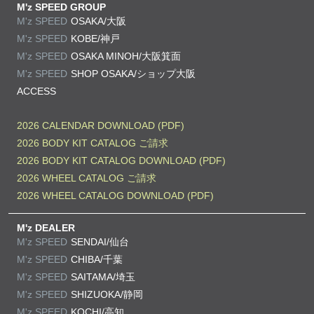
M'z SPEED GROUP
M'z SPEED
OSAKA/大阪
M'z SPEED
KOBE/神戸
M'z SPEED
OSAKA MINOH/大阪箕面
M'z SPEED
SHOP OSAKA/
ショップ大阪
ACCESS
2026 CALENDAR DOWNLOAD (PDF)
2026 BODY KIT CATALOG ご請求
2026 BODY KIT CATALOG DOWNLOAD (PDF)
2026 WHEEL CATALOG ご請求
2026 WHEEL CATALOG DOWNLOAD (PDF)
M'z DEALER
M'z SPEED
SENDAI/仙台
M'z SPEED
CHIBA/千葉
M'z SPEED
SAITAMA/埼玉
M'z SPEED
SHIZUOKA/静岡
M'z SPEED
KOCHI/高知