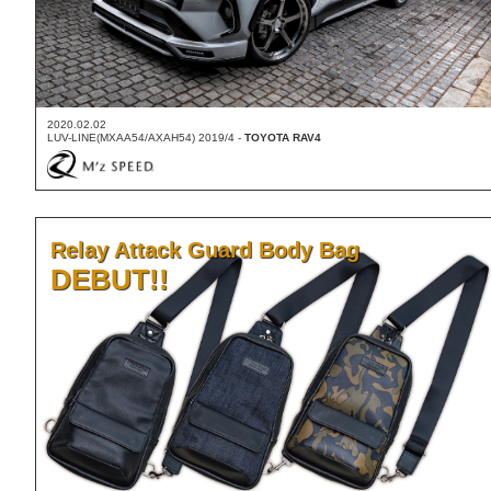
2020.02.02
LUV-LINE(MXAA54/AXAH54) 2019/4 -
TOYOTA RAV4
Relay Attack Guard Body Bag
DEBUT!!