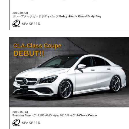
2019.06.08
リレーアタックガードボディバッグ
Relay Attack Guard Body Bag
CLA-Class Coupe
DEBUT!!
2019.03.13
Prussian Blue（CLA180 AMG style 2016/8 -)
CLA-Class Coupe