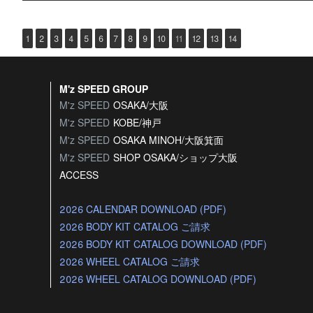
1
2
3
4
5
6
7
8
9
10
11
12
13
14
M'z SPEED GROUP
M'z SPEED
OSAKA/大阪
M'z SPEED
KOBE/神戸
M'z SPEED
OSAKA MINOH/大阪箕面
M'z SPEED
SHOP OSAKA/
ショップ大阪
ACCESS
2026 CALENDAR DOWNLOAD (PDF)
2026 BODY KIT CATALOG ご請求
2026 BODY KIT CATALOG DOWNLOAD (PDF)
2026 WHEEL CATALOG ご請求
2026 WHEEL CATALOG DOWNLOAD (PDF)