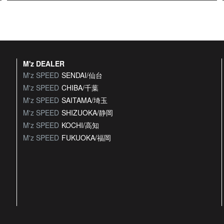
M'z DEALER
M'z SPEED
SENDAI/仙台
M'z SPEED
CHIBA/千葉
M'z SPEED
SAITAMA/埼玉
M'z SPEED
SHIZUOKA/静岡
M'z SPEED
KOCHI/高知
M'z SPEED
FUKUOKA/福岡