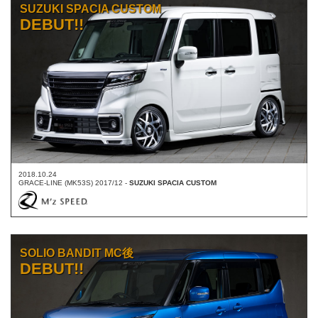
SUZUKI SPACIA CUSTOM
DEBUT!!
2018.10.24
GRACE-LINE (MK53S) 2017/12 -
SUZUKI SPACIA CUSTOM
SOLIO BANDIT MC後
DEBUT!!