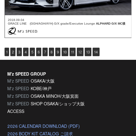
2018.09.04
GRACE LINE (GGH/AGH/AYH) G/X grade/Executive Lounge
ALPHARD G/X MC後
1
2
3
4
5
6
7
8
9
10
11
12
13
14
M'z SPEED GROUP
M'z SPEED
OSAKA/大阪
M'z SPEED
KOBE/神戸
M'z SPEED
OSAKA MINOH/大阪箕面
M'z SPEED
SHOP OSAKA/
ショップ大阪
ACCESS
2026 CALENDAR DOWNLOAD (PDF)
2026 BODY KIT CATALOG ご請求