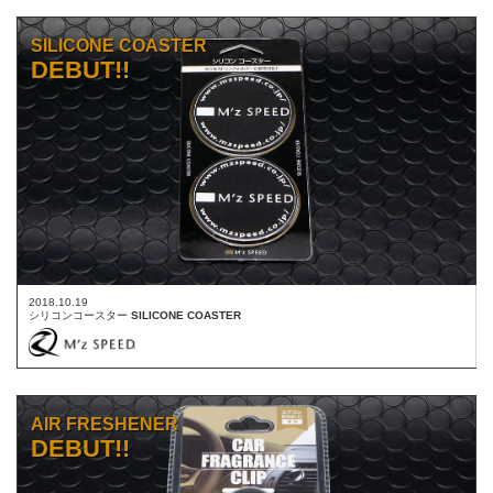
SILICONE COASTER
DEBUT!!
2018.10.19
シリコンコースター
SILICONE COASTER
AIR FRESHENER
DEBUT!!