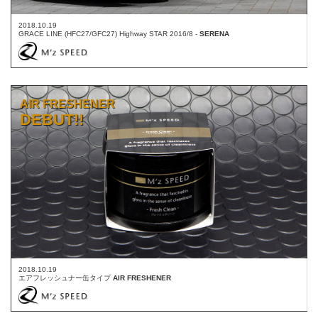
2018.10.19
GRACE LINE (HFC27/GFC27) Highway STAR 2016/8 -
SERENA
AIR FRESHENER
DEBUT!!
2018.10.19
エアフレッシュナー缶タイプ
AIR FRESHENER