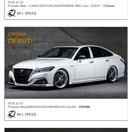
2018.11.14
Prussian Blue（C180/C200/C200 AVANTGARDE AMG Line）2018/7 -
C-Class
CROWN
DEBUT!!
2018.11.01
Prussian Blue(GWS224/AZSH2#/ARS220) 2018/6 -
CROWN