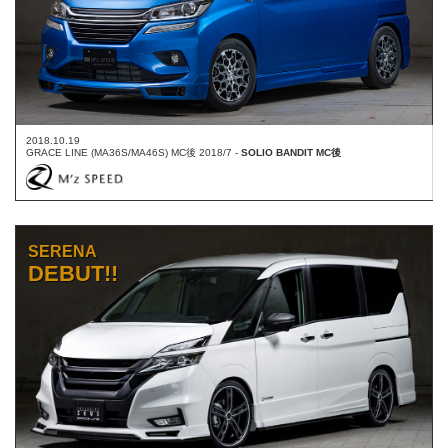
2018.10.19
GRACE LINE (MA36S/MA46S) MC後 2018/7 -
SOLIO BANDIT MC後
SERENA
DEBUT!!