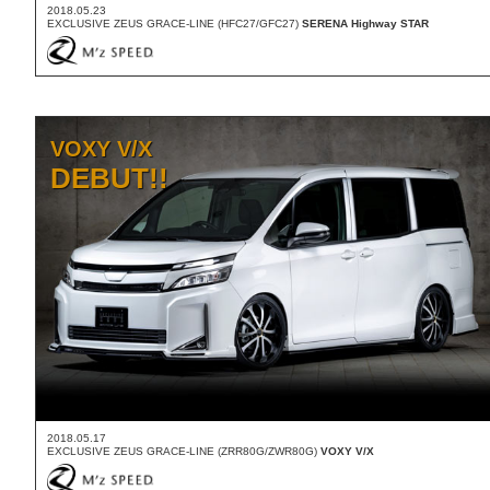
2018.05.23
EXCLUSIVE ZEUS GRACE-LINE (HFC27/GFC27)
SERENA Highway STAR
VOXY V/X
DEBUT!!
2018.05.17
EXCLUSIVE ZEUS GRACE-LINE (ZRR80G/ZWR80G)
VOXY V/X