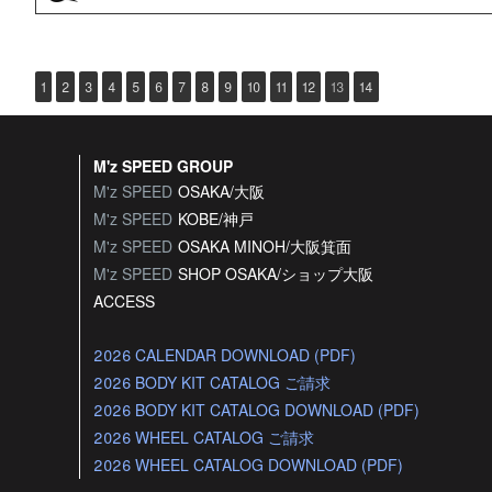
1
2
3
4
5
6
7
8
9
10
11
12
13
14
M'z SPEED GROUP
M'z SPEED
OSAKA/大阪
M'z SPEED
KOBE/神戸
M'z SPEED
OSAKA MINOH/大阪箕面
M'z SPEED
SHOP OSAKA/
ショップ大阪
ACCESS
2026 CALENDAR DOWNLOAD (PDF)
2026 BODY KIT CATALOG ご請求
2026 BODY KIT CATALOG DOWNLOAD (PDF)
2026 WHEEL CATALOG ご請求
2026 WHEEL CATALOG DOWNLOAD (PDF)