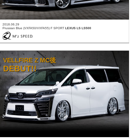
2018.06.29
Prussian Blue (VXFA50/VXFA55) F SPORT
LEXUS LS LS500
VELLFIRE Z MC後
DEBUT!!