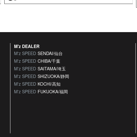
M'z DEALER
M'z SPEED
SENDAI/仙台
M'z SPEED
CHIBA/千葉
M'z SPEED
SAITAMA/埼玉
M'z SPEED
SHIZUOKA/静岡
M'z SPEED
KOCHI/高知
M'z SPEED
FUKUOKA/福岡