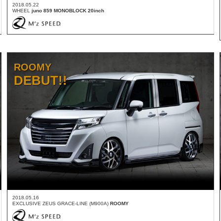
2018.05.22
WHEEL
juno 859 MONOBLOCK 20inch
ROOMY
DEBUT!!
2018.05.16
EXCLUSIVE ZEUS GRACE-LINE (M900A)
ROOMY