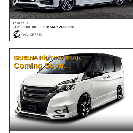
2018.07.10
GRACE LINE (RC1/2)
ODYSSEY ABSOLUTE
SERENA Highway STAR
Coming Soon...