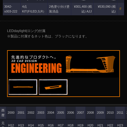
3042-
4点
2色塗り分け塗
¥301,400 (税
¥530,090 (税
F
s003-222
KIT(F/LED,S,R）
装済品
込) AJJ
込)
LEDdaylight(ロング)付属
※製品に付属するネット色は、ブラックになります。
西
2000
2001
2002
2003
2004
2005
2006
2007
2008
2009
2010
2011
暦
元
H12
H13
H14
H15
H16
H17
H18
H19
H20
H21
H22
H23