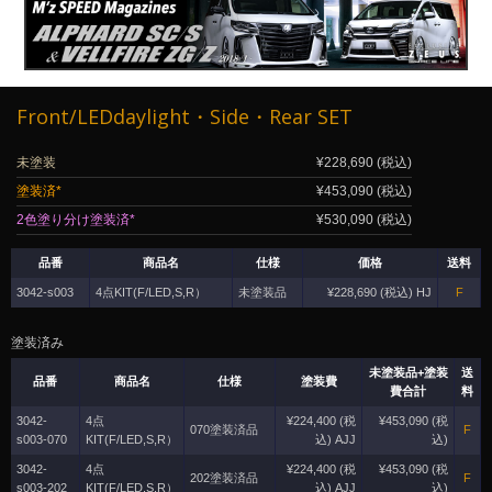
Front/LEDdaylight・Side・Rear SET
未塗装
¥228,690 (税込)
塗装済*
¥453,090 (税込)
2色塗り分け塗装済*
¥530,090 (税込)
品番
商品名
仕様
価格
送料
3042-s003
4点KIT(F/LED,S,R）
未塗装品
¥228,690 (税込) HJ
F
塗装済み
未塗装品+塗装
送
品番
商品名
仕様
塗装費
費合計
料
3042-
4点
¥224,400 (税
¥453,090 (税
070塗装済品
F
s003-070
KIT(F/LED,S,R）
込) AJJ
込)
3042-
4点
¥224,400 (税
¥453,090 (税
202塗装済品
F
s003-202
KIT(F/LED,S,R）
込) AJJ
込)