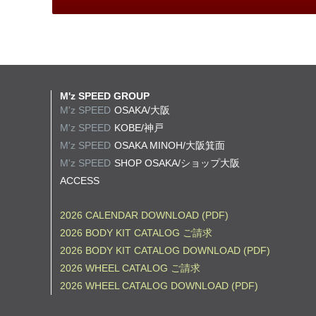
M'z SPEED GROUP
M'z SPEED
OSAKA/大阪
M'z SPEED
KOBE/神戸
M'z SPEED
OSAKA MINOH/大阪箕面
M'z SPEED
SHOP OSAKA/
ショップ大阪
ACCESS
2026 CALENDAR DOWNLOAD (PDF)
2026 BODY KIT CATALOG ご請求
2026 BODY KIT CATALOG DOWNLOAD (PDF)
2026 WHEEL CATALOG ご請求
2026 WHEEL CATALOG DOWNLOAD (PDF)