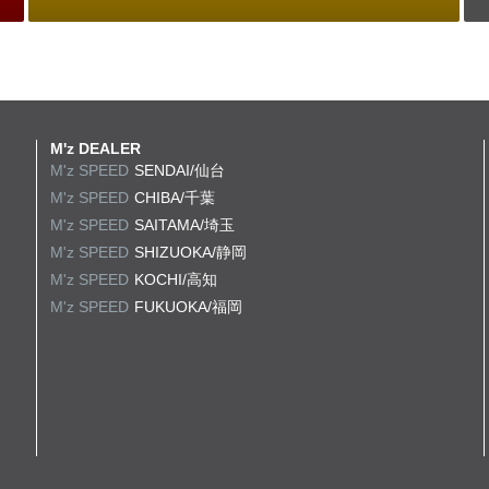
M'z DEALER
M'z SPEED
SENDAI/仙台
M'z SPEED
CHIBA/千葉
M'z SPEED
SAITAMA/埼玉
M'z SPEED
SHIZUOKA/静岡
M'z SPEED
KOCHI/高知
M'z SPEED
FUKUOKA/福岡