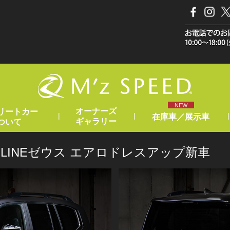
NEW
オーナーズ
リートカー
|
|
|
在庫車／展示車
ギャラリー
ついて
UV LINEゼウス エアロドレスアップ新車