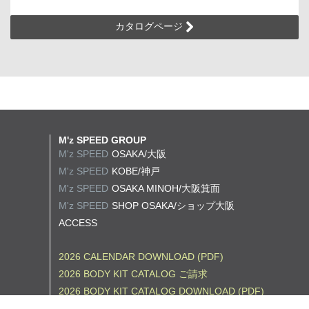
カタログページ
M'z SPEED GROUP
M'z SPEED
OSAKA/大阪
M'z SPEED
KOBE/神戸
M'z SPEED
OSAKA MINOH/大阪箕面
M'z SPEED
SHOP OSAKA/
ショップ大阪
ACCESS
2026 CALENDAR DOWNLOAD (PDF)
2026 BODY KIT CATALOG ご請求
2026 BODY KIT CATALOG DOWNLOAD (PDF)
2026 WHEEL CATALOG ご請求