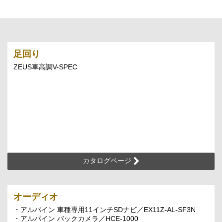
足回り
ZEUS車高調V-SPEC
カタログページ
オーディオ
・アルパイン 車種専用11インチSDナビ／EX11Z-AL-SF3N
・アルパイン バックカメラ／HCE-1000