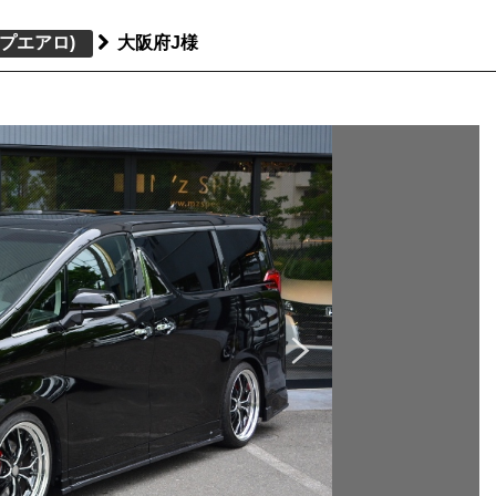
プエアロ)
大阪府J様