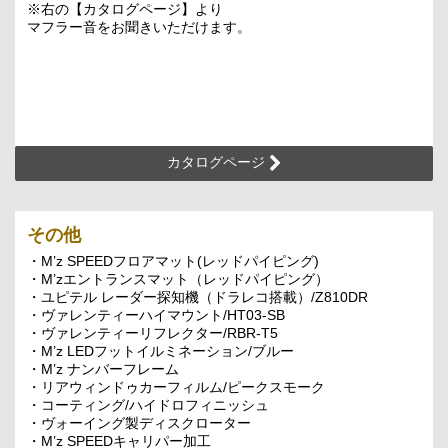
※右の【カタログページ】より
マフラー音をお聞きいただけます。
カタログページ
その他
・M’z SPEEDフロアマット(レッドパイピング)
・M’zエントランスマット（レッドパイピング）
・ユピテル レーダー探知機（ドラレコ搭載）/Z810DR
・ヴァレンティーハイマウント/HT03-SB
・ヴァレンティーリフレクター/RBR-T5
・M’z LEDフットイルミネーション/ブルー
・M’z ナンバーフレーム
・リアウィンドゥカーフィルム/ピークスモーク
・コーティング/ハイドロフィニッシュ
・ヴォーイング製ディスクローター
・M’z SPEEDキャリパー加工