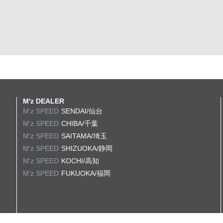
M'z DEALER
M'z SPEED
SENDAI/仙台
M'z SPEED
CHIBA/千葉
M'z SPEED
SAITAMA/埼玉
M'z SPEED
SHIZUOKA/静岡
M'z SPEED
KOCHI/高知
M'z SPEED
FUKUOKA/福岡