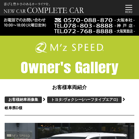
MENU
Owner's Gallery
お客様車両紹介
お客様納車画像集
トヨタ:ヴォクシー
(ハーフタイプエアロ)
岐阜県D様