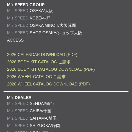
M'z SPEED GROUP
M'z SPEED
OSAKA/大阪
M'z SPEED
KOBE/神戸
M'z SPEED
OSAKA MINOH/大阪箕面
M'z SPEED
SHOP OSAKA/
ショップ大阪
ACCESS
2026 CALENDAR DOWNLOAD (PDF)
2026 BODY KIT CATALOG ご請求
2026 BODY KIT CATALOG DOWNLOAD (PDF)
2026 WHEEL CATALOG ご請求
2026 WHEEL CATALOG DOWNLOAD (PDF)
M'z DEALER
M'z SPEED
SENDAI/仙台
M'z SPEED
CHIBA/千葉
M'z SPEED
SAITAMA/埼玉
M'z SPEED
SHIZUOKA/静岡