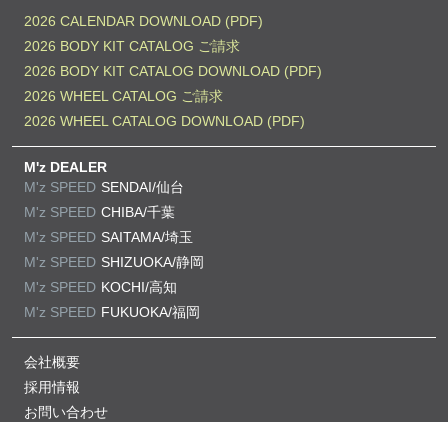
2026 CALENDAR DOWNLOAD (PDF)
2026 BODY KIT CATALOG ご請求
2026 BODY KIT CATALOG DOWNLOAD (PDF)
2026 WHEEL CATALOG ご請求
2026 WHEEL CATALOG DOWNLOAD (PDF)
M'z DEALER
M'z SPEED
SENDAI/仙台
M'z SPEED
CHIBA/千葉
M'z SPEED
SAITAMA/埼玉
M'z SPEED
SHIZUOKA/静岡
M'z SPEED
KOCHI/高知
M'z SPEED
FUKUOKA/福岡
会社概要
採用情報
お問い合わせ
プライバシーポリシー