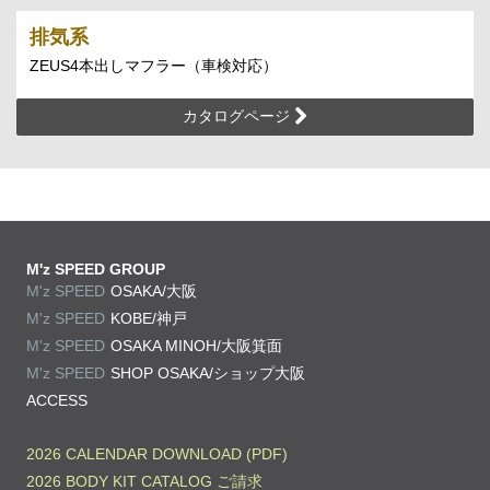
排気系
ZEUS4本出しマフラー（車検対応）
カタログページ
M'z SPEED GROUP
M'z SPEED
OSAKA/大阪
M'z SPEED
KOBE/神戸
M'z SPEED
OSAKA MINOH/大阪箕面
M'z SPEED
SHOP OSAKA/
ショップ大阪
ACCESS
2026 CALENDAR DOWNLOAD (PDF)
2026 BODY KIT CATALOG ご請求