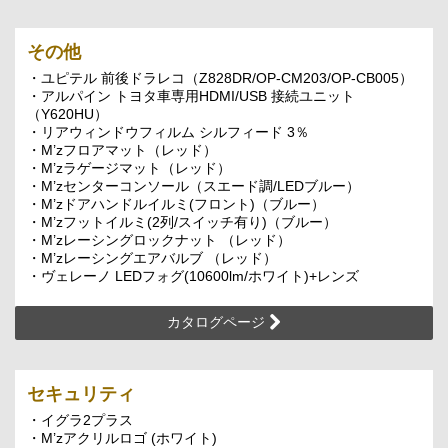
その他
・ユピテル 前後ドラレコ（Z828DR/OP-CM203/OP-CB005）
・アルパイン トヨタ車専用HDMI/USB 接続ユニット
（Y620HU）
・リアウィンドウフィルム シルフィード 3％
・M’zフロアマット（レッド）
・M’zラゲージマット（レッド）
・M’zセンターコンソール（スエード調/LEDブルー）
・M’zドアハンドルイルミ(フロント)（ブルー）
・M’zフットイルミ(2列/スイッチ有り)（ブルー）
・M’zレーシングロックナット （レッド）
・M’zレーシングエアバルブ （レッド）
・ヴェレーノ LEDフォグ(10600lm/ホワイト)+レンズ
カタログページ
セキュリティ
・イグラ2プラス
・M’zアクリルロゴ (ホワイト)