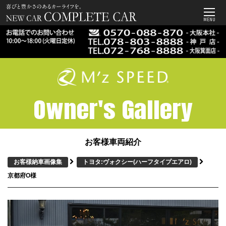
MENU
Owner's Gallery
お客様車両紹介
お客様納車画像集
トヨタ:ヴォクシー
(ハーフタイプエアロ)
京都府O様