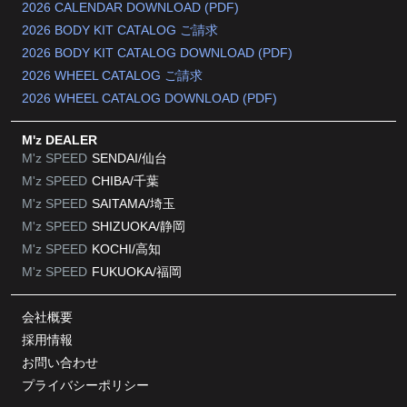
2026 CALENDAR DOWNLOAD (PDF)
2026 BODY KIT CATALOG ご請求
2026 BODY KIT CATALOG DOWNLOAD (PDF)
2026 WHEEL CATALOG ご請求
2026 WHEEL CATALOG DOWNLOAD (PDF)
M'z DEALER
M'z SPEED
SENDAI/仙台
M'z SPEED
CHIBA/千葉
M'z SPEED
SAITAMA/埼玉
M'z SPEED
SHIZUOKA/静岡
M'z SPEED
KOCHI/高知
M'z SPEED
FUKUOKA/福岡
会社概要
採用情報
お問い合わせ
プライバシーポリシー