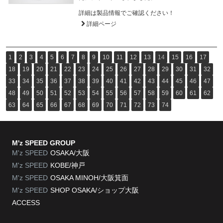
詳細は製品情報でご確認ください！
詳細ページ
1
2
3
4
5
6
7
8
9
10
11
12
13
14
15
16
17
18
19
20
21
22
23
24
25
26
27
28
29
30
31
32
33
34
35
36
37
38
39
40
41
42
43
44
45
46
47
48
49
50
51
52
53
54
55
56
57
58
59
60
61
62
63
64
65
66
67
68
69
70
71
72
73
74
M'z SPEED GROUP
M'z SPEED
OSAKA/大阪
M'z SPEED
KOBE/神戸
M'z SPEED
OSAKA MINOH/大阪箕面
M'z SPEED
SHOP OSAKA/
ショップ大阪
ACCESS