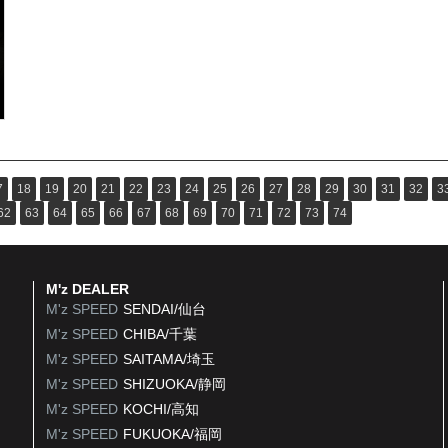
7
18
19
20
21
22
23
24
25
26
27
28
29
30
31
32
3
62
63
64
65
66
67
68
69
70
71
72
73
74
M'z DEALER
M'z SPEED
SENDAI/仙台
M'z SPEED
CHIBA/千葉
M'z SPEED
SAITAMA/埼玉
M'z SPEED
SHIZUOKA/静岡
M'z SPEED
KOCHI/高知
M'z SPEED
FUKUOKA/福岡