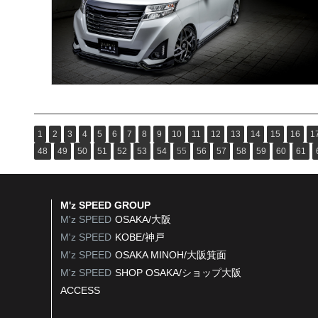
1
2
3
4
5
6
7
8
9
10
11
12
13
14
15
16
1
48
49
50
51
52
53
54
55
56
57
58
59
60
61
M'z SPEED GROUP
M'z SPEED
OSAKA/大阪
M'z SPEED
KOBE/神戸
M'z SPEED
OSAKA MINOH/大阪箕面
M'z SPEED
SHOP OSAKA/
ショップ大阪
ACCESS