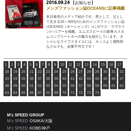
2016.09.24
【お知らせ】
メンズファッション誌OCEANSに記事掲載
本日発売のメディア紹介です。男として、父とし
て生きる30～40代のためのメンズファッション誌
=OCEANS（オーシャンズ）=にゼウス・ラヴライ
ン/ハリアーを掲載、エムズスピードの新車カスタ
ムコンプリートカーの魅力を紹介しています。オ
シャレなライフスタイルには、カッコよく個性的
なクルマも、必要不可欠です！
1
2
3
4
5
6
7
8
9
10
11
12
13
14
15
16
17
18
19
20
21
22
23
24
25
26
27
28
29
30
31
32
33
34
35
36
37
38
39
40
41
42
43
44
45
46
47
48
49
50
51
52
53
54
55
56
57
58
59
60
61
62
63
64
65
66
67
68
69
70
71
72
73
74
M'z SPEED GROUP
M'z SPEED
OSAKA/大阪
M'z SPEED
KOBE/神戸