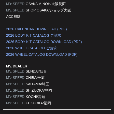
M'z SPEED
OSAKA MINOH/大阪箕面
M'z SPEED
SHOP OSAKA/
ショップ大阪
ACCESS
2026 CALENDAR DOWNLOAD (PDF)
2026 BODY KIT CATALOG ご請求
2026 BODY KIT CATALOG DOWNLOAD (PDF)
2026 WHEEL CATALOG ご請求
2026 WHEEL CATALOG DOWNLOAD (PDF)
M'z DEALER
M'z SPEED
SENDAI/仙台
M'z SPEED
CHIBA/千葉
M'z SPEED
SAITAMA/埼玉
M'z SPEED
SHIZUOKA/静岡
M'z SPEED
KOCHI/高知
M'z SPEED
FUKUOKA/福岡