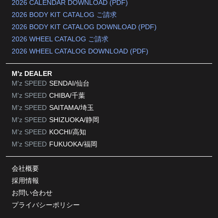
2026 CALENDAR DOWNLOAD (PDF)
2026 BODY KIT CATALOG ご請求
2026 BODY KIT CATALOG DOWNLOAD (PDF)
2026 WHEEL CATALOG ご請求
2026 WHEEL CATALOG DOWNLOAD (PDF)
M'z DEALER
M'z SPEED
SENDAI/仙台
M'z SPEED
CHIBA/千葉
M'z SPEED
SAITAMA/埼玉
M'z SPEED
SHIZUOKA/静岡
M'z SPEED
KOCHI/高知
M'z SPEED
FUKUOKA/福岡
会社概要
採用情報
お問い合わせ
プライバシーポリシー