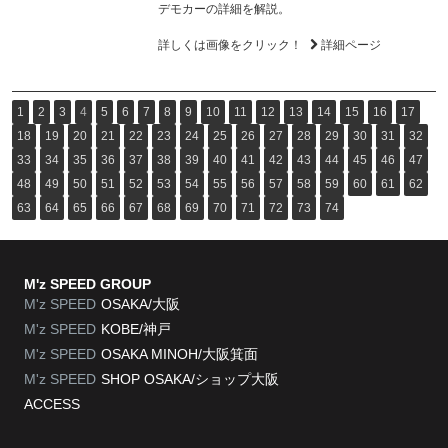
デモカーの詳細を解説。
詳しくは画像をクリック！
詳細ページ
1
2
3
4
5
6
7
8
9
10
11
12
13
14
15
16
17
18
19
20
21
22
23
24
25
26
27
28
29
30
31
32
33
34
35
36
37
38
39
40
41
42
43
44
45
46
47
48
49
50
51
52
53
54
55
56
57
58
59
60
61
62
63
64
65
66
67
68
69
70
71
72
73
74
M'z SPEED GROUP
M'z SPEED
OSAKA/大阪
M'z SPEED
KOBE/神戸
M'z SPEED
OSAKA MINOH/大阪箕面
M'z SPEED
SHOP OSAKA/
ショップ大阪
ACCESS