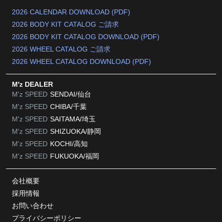
2026 CALENDAR DOWNLOAD (PDF)
2026 BODY KIT CATALOG ご請求
2026 BODY KIT CATALOG DOWNLOAD (PDF)
2026 WHEEL CATALOG ご請求
2026 WHEEL CATALOG DOWNLOAD (PDF)
M'z DEALER
M'z SPEED
SENDAI/仙台
M'z SPEED
CHIBA/千葉
M'z SPEED
SAITAMA/埼玉
M'z SPEED
SHIZUOKA/静岡
M'z SPEED
KOCHI/高知
M'z SPEED
FUKUOKA/福岡
会社概要
採用情報
お問い合わせ
プライバシーポリシー