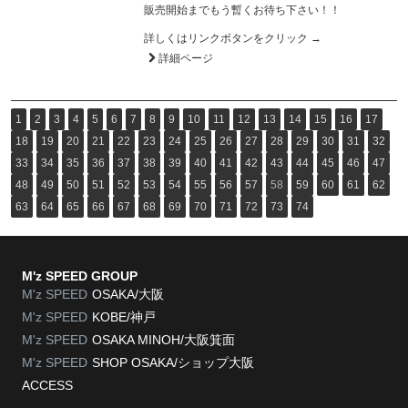
販売開始までもう暫くお待ち下さい！！
詳しくはリンクボタンをクリック →
詳細ページ
1
2
3
4
5
6
7
8
9
10
11
12
13
14
15
16
17
18
19
20
21
22
23
24
25
26
27
28
29
30
31
32
33
34
35
36
37
38
39
40
41
42
43
44
45
46
47
48
49
50
51
52
53
54
55
56
57
58
59
60
61
62
63
64
65
66
67
68
69
70
71
72
73
74
M'z SPEED GROUP
M'z SPEED
OSAKA/大阪
M'z SPEED
KOBE/神戸
M'z SPEED
OSAKA MINOH/大阪箕面
M'z SPEED
SHOP OSAKA/
ショップ大阪
ACCESS