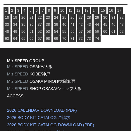
1
2
3
4
5
6
7
8
9
10
11
12
13
14
15
16
17
18
19
20
21
22
23
24
25
26
27
28
29
30
31
32
33
34
35
36
37
38
39
40
41
42
43
44
45
46
47
48
49
50
51
52
53
54
55
56
57
58
59
60
61
62
63
64
65
66
67
68
69
70
71
72
73
74
M'z SPEED GROUP
M'z SPEED
OSAKA/大阪
M'z SPEED
KOBE/神戸
M'z SPEED
OSAKA MINOH/大阪箕面
M'z SPEED
SHOP OSAKA/
ショップ大阪
ACCESS
2026 CALENDAR DOWNLOAD (PDF)
2026 BODY KIT CATALOG ご請求
2026 BODY KIT CATALOG DOWNLOAD (PDF)