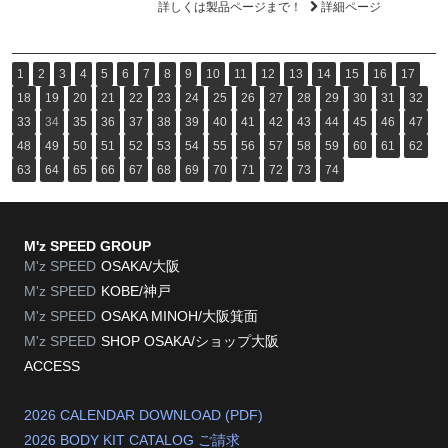
詳しくは製品ページまで！
詳細ページ
1
2
3
4
5
6
7
8
9
10
11
12
13
14
15
16
17
18
19
20
21
22
23
24
25
26
27
28
29
30
31
32
33
34
35
36
37
38
39
40
41
42
43
44
45
46
47
48
49
50
51
52
53
54
55
56
57
58
59
60
61
62
63
64
65
66
67
68
69
70
71
72
73
74
M'z SPEED GROUP
M'z SPEED
OSAKA/大阪
M'z SPEED
KOBE/神戸
M'z SPEED
OSAKA MINOH/大阪箕面
M'z SPEED
SHOP OSAKA/
ショップ大阪
ACCESS
2026 CALENDAR DOWNLOAD (PDF)
2026 BODY KIT CATALOG ご請求