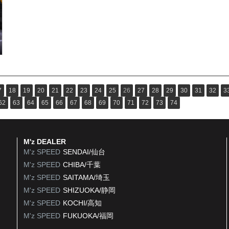
7
18
19
20
21
22
23
24
25
26
27
28
29
30
31
32
3
62
63
64
65
66
67
68
69
70
71
72
73
74
M'z DEALER
M'z SPEED
SENDAI/仙台
M'z SPEED
CHIBA/千葉
M'z SPEED
SAITAMA/埼玉
M'z SPEED
SHIZUOKA/静岡
M'z SPEED
KOCHI/高知
M'z SPEED
FUKUOKA/福岡