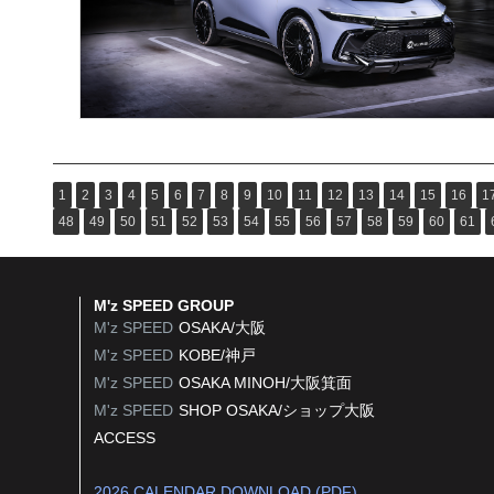
1
2
3
4
5
6
7
8
9
10
11
12
13
14
15
16
1
48
49
50
51
52
53
54
55
56
57
58
59
60
61
M'z SPEED GROUP
M'z SPEED
OSAKA/大阪
M'z SPEED
KOBE/神戸
M'z SPEED
OSAKA MINOH/大阪箕面
M'z SPEED
SHOP OSAKA/
ショップ大阪
ACCESS
2026 CALENDAR DOWNLOAD (PDF)